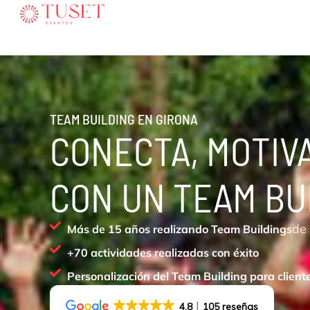
Ir
al
contenido
TEAM BUILDING EN GIRONA
CONECTA, MOTIV
CON UN TEAM BU
de
Más de 15 años realizando Team Buildings
+70 actividades realizadas con éxito
Personalización del Team Building para client
4.8
105 reseñas