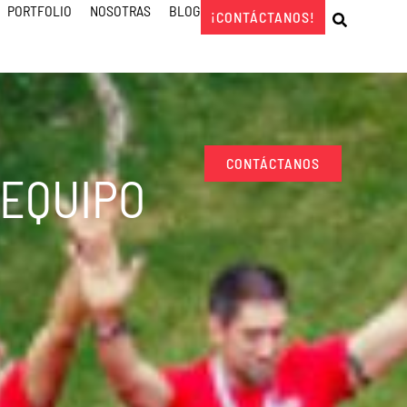
PORTFOLIO
PORTFOLIO
NOSOTRAS
NOSOTRAS
BLOG
BLOG
IR TEAM BUILDING
BRIR TEAM BUILDING
¡CONTÁCTANOS!
¡CONTÁCTANOS!
CONTÁCTANOS
 EQUIPO