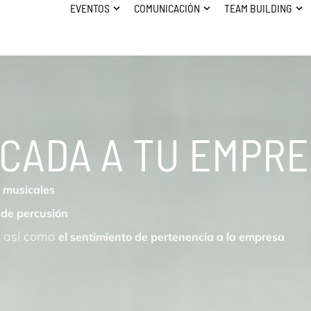
EVENTOS
EVENTOS
COMUNICACIÓN
COMUNICACIÓN
TEAM BUILDING
TEAM BUILDING
ABRIR EVENTOS
ABRIR EVENTOS
ABRIR COMUNICACIÓN
ABRIR COMUNICACIÓN
ABR
A
UCADA A TU EMPRE
 musicales
 de percusión
, así como
el sentimiento de pertenencia a la empresa