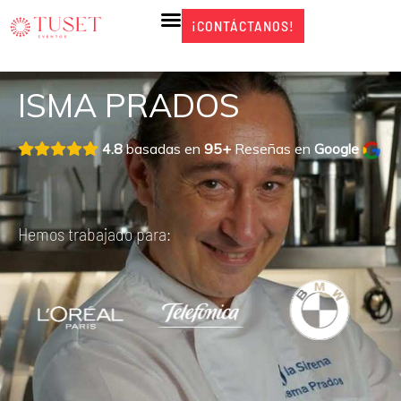
Ir
¡CONTÁCTANOS!
¡CONTÁCTANOS!
al
contenido
ISMA PRADOS
4.8
basadas en
95+
Reseñas en
Google
Hemos trabajado para: