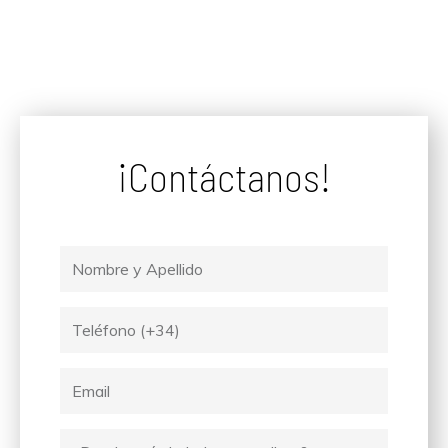
¡Contáctanos!
Nombre
y
Apellido
Tel
Email
Ciudad