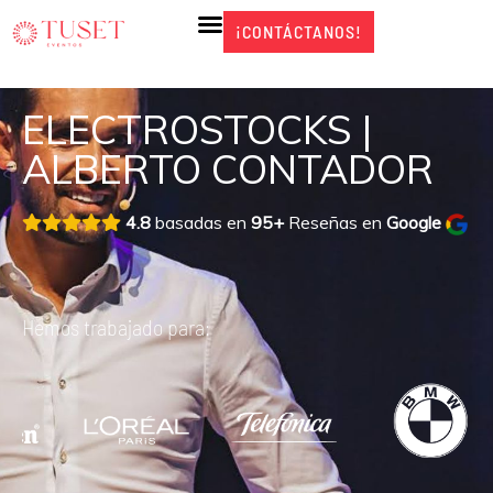
Ir
¡CONTÁCTANOS!
¡CONTÁCTANOS!
al
contenido
ELECTROSTOCKS |
ALBERTO CONTADOR
4.8
basadas en
95+
Reseñas en
Google
Hemos trabajado para: