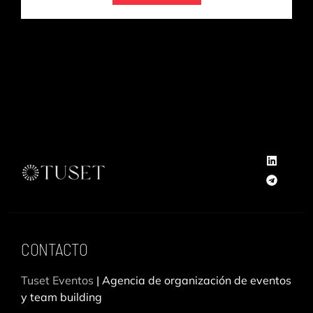
L
T
i
e
n
l
k
e
e
g
CONTACTO
d
r
i
a
Tuset Eventos
| Agencia de organización de eventos
n
m
y team building