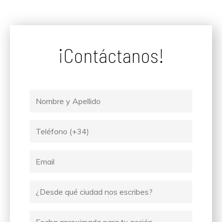
¡Contáctanos!
Nombre
y
Apellido
Tel
Email
Ciudad
desde
donde
Fecha