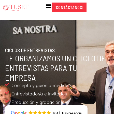
Ir
¡CONTÁCTANOS!
¡CONTÁCTANOS!
al
contenido
CICLOS DE ENTREVISTAS
TE ORGANIZAMOS UN CLICLO DE
ENTREVISTAS PARA TU
EMPRESA
Concepto y guion a medida
Entrevistador/a e invitados
Producción y grabación pro
4.8
105 reseñas