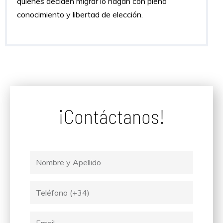
quienes deciden migrar lo hagan con pleno
conocimiento y libertad de elección.
¡Contáctanos!
Nombre
y
Apellido
Tel
Email