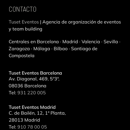
e
g
CONTACTO
d
r
i
a
Tuset Eventos
| Agencia de organización de eventos
n
m
y team building
Centrales en Barcelona · Madrid · Valencia · Sevilla ·
Zaragoza · Málaga · Bilbao · Santiago de
Compostela
Tuset Eventos Barcelona
Av. Diagonal, 469, 5º3ª,
08036 Barcelona
Tel:
931 220 005
Tuset Eventos Madrid
C. de Bailén, 12, 1ª Planta,
28013 Madrid
Tel:
910 78 00 05