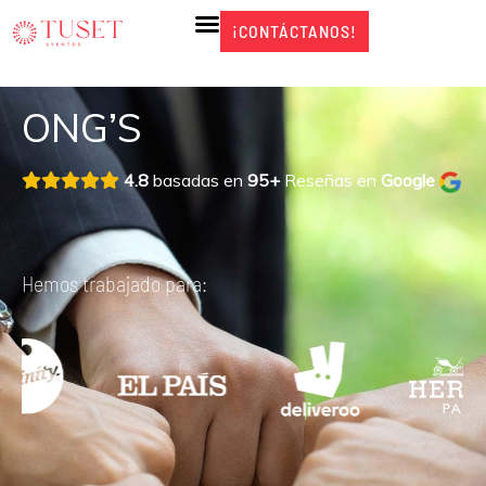
Ir
¡CONTÁCTANOS!
¡CONTÁCTANOS!
al
contenido
ONG’S
4.8
basadas en
95+
Reseñas en
Google
Hemos trabajado para: