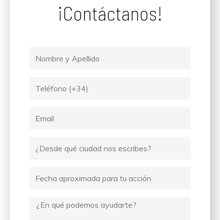
¡Contáctanos!
Nombre
y
Apellido
Tel
Email
Ciudad
desde
donde
Fecha
escribes
Mensaje