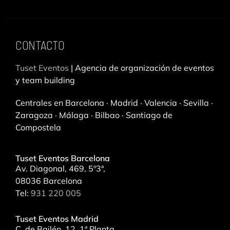
n
l
k
e
e
g
CONTACTO
d
r
i
a
Tuset Eventos
| Agencia de organización de eventos
n
m
y team building
Centrales en Barcelona · Madrid · Valencia · Sevilla ·
Zaragoza · Málaga · Bilbao · Santiago de
Compostela
Tuset Eventos Barcelona
Av. Diagonal, 469, 5º3ª,
08036 Barcelona
Tel:
931 220 005
Tuset Eventos Madrid
C. de Bailén, 12, 1ª Planta,