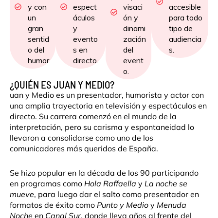
y con
espect
visaci
accesible
un
áculos
ón y
para todo
gran
y
dinami
tipo de
sentid
evento
zación
audiencia
o del
s en
del
s.
humor.
directo.
event
o.
¿QUIÉN ES JUAN Y MEDIO?
uan y Medio es un presentador, humorista y actor con
una amplia trayectoria en televisión y espectáculos en
directo. Su carrera comenzó en el mundo de la
interpretación, pero su carisma y espontaneidad lo
llevaron a consolidarse como uno de los
comunicadores más queridos de España.
Se hizo popular en la década de los 90 participando
en programas como
Hola Raffaella
y
La noche se
mueve
, para luego dar el salto como presentador en
formatos de éxito como
Punto y Medio
y
Menuda
Noche
en
Canal Sur
, donde lleva años al frente del