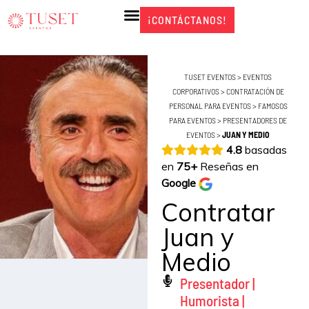
Ir
¡CONTÁCTANOS!
¡CONTÁCTANOS!
al
contenido
TUSET EVENTOS
>
EVENTOS
CORPORATIVOS
>
CONTRATACIÓN DE
PERSONAL PARA EVENTOS
>
FAMOSOS
PARA EVENTOS
>
PRESENTADORES DE
EVENTOS
>
JUAN Y MEDIO
4.8
basadas
en
75+
Reseñas en
Google
Contratar
Juan y
Medio
Presentador |
Humorista |