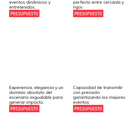
eventos dinámicos y
perfecto entre cercanía y
entretenidos.
rigor.
PRESUPUESTO
PRESUPUESTO
Desirée García-
Carlos Sobera
Escribano
Experiencia, elegancia y un
Capacidad de transmitir
dominio absoluto del
con precisión
escenario inigualable para
garantizando los mejores
generar impacto.
eventos.
PRESUPUESTO
PRESUPUESTO