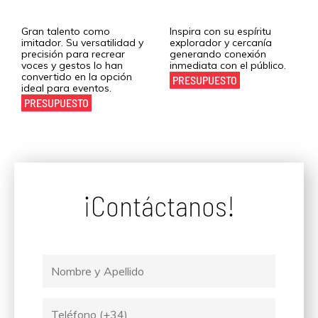
Carlos Latre
Jesús Calleja
Gran talento como
Inspira con su espíritu
imitador. Su versatilidad y
explorador y cercanía
precisión para recrear
generando conexión
voces y gestos lo han
inmediata con el público.
convertido en la opción
PRESUPUESTO
ideal para eventos.
PRESUPUESTO
¡Contáctanos!
Nombre
y
Apellido
Tel