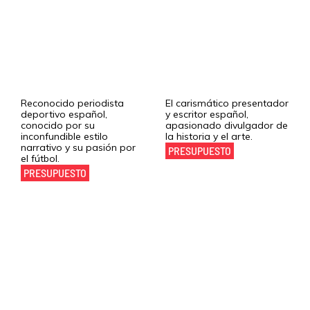
Manolo Lama
Christian Gálvez
Reconocido periodista
El carismático presentador
deportivo español,
y escritor español,
conocido por su
apasionado divulgador de
inconfundible estilo
la historia y el arte.
narrativo y su pasión por
PRESUPUESTO
el fútbol.
PRESUPUESTO