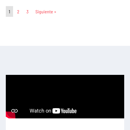
1
2
3
Siguiente »