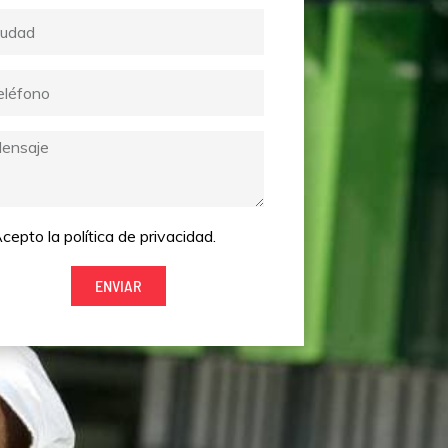
resa
dad
éfono
saje
pto
cepto la política de privacidad.
ENVIAR
tica
vacidad.