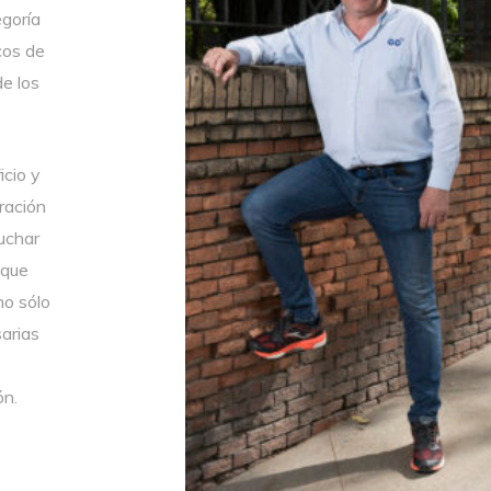
egoría
cos de
e los
icio y
eración
luchar
 que
no sólo
arias
ón.