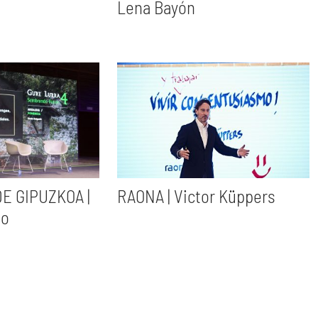
Lena Bayón
E GIPUZKOA |
RAONA | Victor Küppers
do