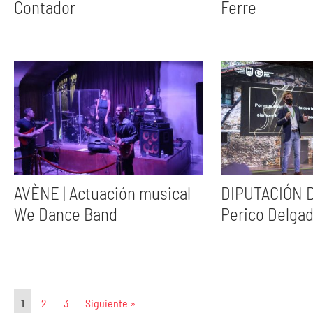
Contador
Ferre
AVÈNE | Actuación musical
DIPUTACIÓN D
We Dance Band
Perico Delga
1
2
3
Siguiente »