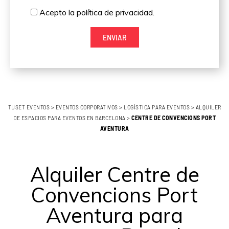
d
a
a
A
Acepto la política de privacidad.
o
d
i
c
l
ENVIAR
e
p
t
o
l
TUSET EVENTOS
a
>
EVENTOS CORPORATIVOS
>
LOGÍSTICA PARA EVENTOS
>
ALQUILER
DE ESPACIOS PARA EVENTOS EN BARCELONA
>
CENTRE DE CONVENCIONS PORT
p
AVENTURA
o
l
í
Alquiler Centre de
t
Convencions Port
i
c
Aventura para
a