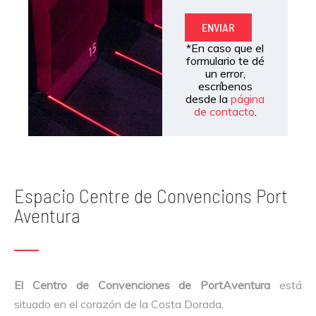
e
p
t
ENVIAR
t
o
*En caso que el
a
formulario te dé
c
un error,
escríbenos
i
desde la
página
ó
de contacto
.
n
Espacio Centre de Convencions Port
Aventura
El Centro de Convenciones de PortAventura
está
situado en el corazón de la Costa Dorada.