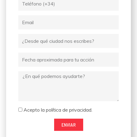
Tel
Email
Ciudad
desde
donde
Fecha
escribes
Mensaje
Aceptación
Acepto la política de privacidad.
ENVIAR