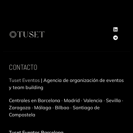
L
T
i
e
n
l
k
e
e
g
CONTACTO
d
r
i
a
Tuset Eventos
| Agencia de organización de eventos
n
m
y team building
Centrales en Barcelona · Madrid · Valencia · Sevilla ·
Zaragoza · Málaga · Bilbao · Santiago de
Compostela
Tuset Eventos Barcelona